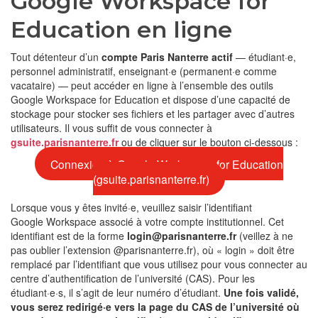
Google Workspace for
Education en ligne
Tout détenteur d’un
compte Paris Nanterre actif
— étudiant·e,
personnel administratif, enseignant·e (permanent·e comme
vacataire) — peut accéder en ligne à l’ensemble des outils
Google Workspace for Education et dispose d’une capacité de
stockage pour stocker ses fichiers et les partager avec d’autres
utilisateurs. Il vous suffit de vous connecter à
gsuite.parisnanterre.fr
ou de cliquer sur le bouton ci-dessous :
Connexion à Google Workspace for Education
(gsuite.parisnanterre.fr)
Lorsque vous y êtes invité·e, veuillez saisir l’identifiant
Google Workspace associé à votre compte institutionnel. Cet
identifiant est de la forme
login@parisnanterre.fr
(veillez à ne
pas oublier l’extension @parisnanterre.fr), où « login » doit être
remplacé par l’identifiant que vous utilisez pour vous connecter au
centre d’authentification de l’université (CAS). Pour les
étudiant·e·s, il s’agit de leur numéro d’étudiant.
Une fois validé,
vous serez redirigé·e vers la page du CAS de l’université où