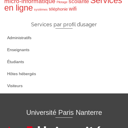
Services
micro-informatique
scolarité
Pilotage
en ligne
wifi
téléphonie
systèmes
Services par profil d’usager
Administratifs
Enseignants
Étudiants
Hôtes hébergés
Visiteurs
Université Paris Nanterre