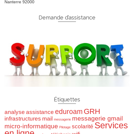
Nanterre 92000
Demande d’assistance
Étiquettes
GRH
eduroam
analyse
assistance
messagerie gmail
infrastructures
mail
messagerie
Services
micro-informatique
scolarité
Pilotage
en ligne