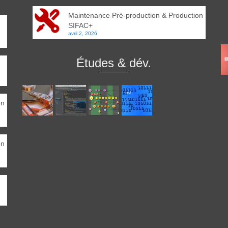
Maintenance Pré-production & Production
SIFAC+
avril 2, 2026
Études & dév.
on
on