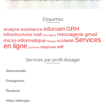
Étiquettes
GRH
eduroam
analyse
assistance
messagerie gmail
infrastructures
mail
messagerie
Services
micro-informatique
scolarité
Pilotage
en ligne
wifi
téléphonie
systèmes
Services par profil d’usager
Administratifs
Enseignants
Étudiants
Hôtes hébergés