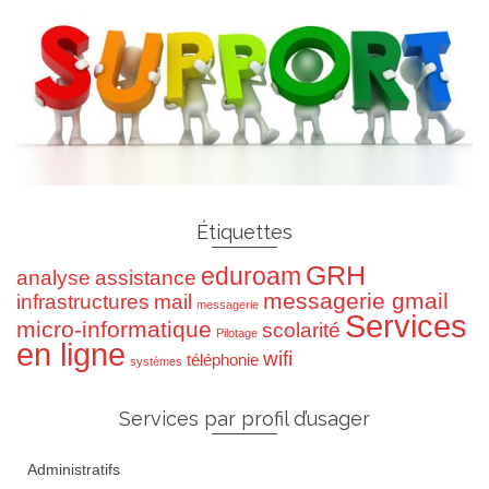
Étiquettes
GRH
eduroam
analyse
assistance
messagerie gmail
infrastructures
mail
messagerie
Services
micro-informatique
scolarité
Pilotage
en ligne
wifi
téléphonie
systèmes
Services par profil d’usager
Administratifs